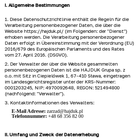
I. Allgemeine Bestimmungen
1. Diese Datenschutzrichtlinie enthält die Regeln für die 
Verarbeitung personenbezogener Daten, die über die 
Website https://hajduk.pl/ (im Folgenden: der "Dienst") 
erhoben werden. Die Verarbeitung personenbezogener 
Daten erfolgt in Übereinstimmung mit der Verordnung (EU) 
2016/679 des Europäischen Parlaments und des Rates 
vom 27. April 2016. (DSGVO).
2. Der Verwalter der über die Website gesammelten 
personenbezogenen Daten ist die HAJDUK Grupa sp. z 
o.o. mit Sitz in Ciepielówek 1, 67-410 Sława, eingetragen 
im Landesgerichtsregister unter der KRS-Nummer: 
0001203245, NIP: 4970092648, REGON: 521494800 
(nachfolgend: "Verwalter").
3. Kontaktinformationen des Verwalters:
E-Mail Adresse:
zarzad@hajduk.pl
Telefonnummer:
+48 68 356 82 00
II. Umfang und Zweck der Datenerhebung